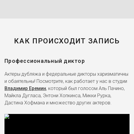
КАК ПРОИСХОДИТ ЗАПИСЬ
Профессиональный диктор
Актеры дубляжа и федеральные дикторы харизматичны
и обаятельны! Посмотрите, как работает у нас в студии
Владимир Еремин
, который был голосом Аль Пачино,
Майкла Дугласа, Энтони Хопкинса, Микки Рурка,
Дастина Хофмана и множество других актеров.