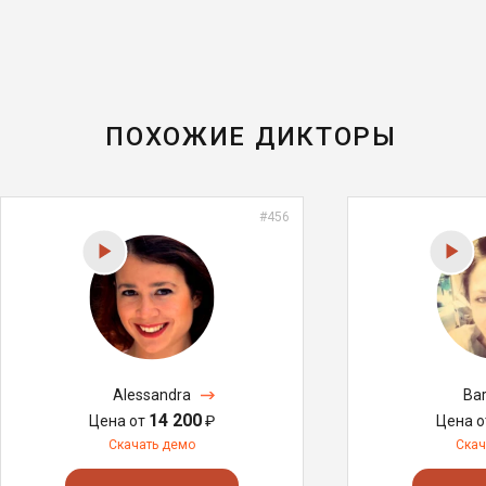
ПОХОЖИЕ ДИКТОРЫ
#456
Alessandra
Ba
14 200
Цена от
₽
Цена 
Скачать демо
Скач