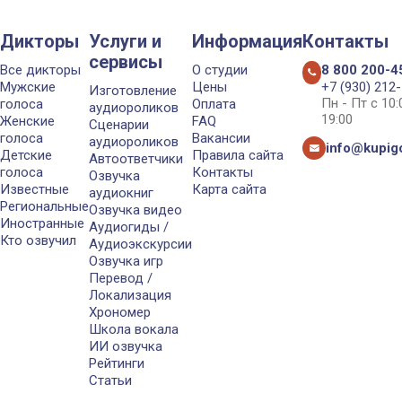
Дикторы
Услуги и
Информация
Контакты
сервисы
Все дикторы
О студии
8 800 200-4
Мужские
Цены
+7 (930) 212
Изготовление
Пн - Пт с 10
голоса
Оплата
аудиороликов
19:00
Женские
FAQ
Сценарии
голоса
Вакансии
аудиороликов
info@kupigo
Детские
Правила сайта
Автоответчики
голоса
Контакты
Озвучка
Известные
Карта сайта
аудиокниг
Региональные
Озвучка видео
Иностранные
Аудиогиды /
Кто озвучил
Аудиоэкскурсии
Озвучка игр
Перевод /
Локализация
Хрономер
Школа вокала
ИИ озвучка
Рейтинги
Статьи