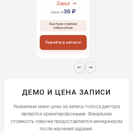
ндрей
Дарья
Даниил
30 ₽
30 ₽
30 
 от
Цена от
Цена от
ая озвучка
Быстрая озвучка
Быстрая озвуч
росетью
нейросетью
нейросетью
и в каталог
Перейти в каталог
Перейти в кат
ДЕМО И ЦЕНА ЗАПИСИ
Указанные ниже цены за запись голоса диктора
являются ориентировочными. Финальная
стоимость озвучки предоставляется менеджером
после изучения задания.