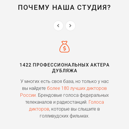
ПОЧЕМУ НАША СТУДИЯ?
1422 ПРОФЕССИОНАЛЬНЫХ АКТЕРА
ДУБЛЯЖА
ь
У многих есть своя база, но только у нас
П
го
вы найдете
более 180 лучших дикторов
России.
Брендовые голоса федеральных
о
телеканалов и радиостанций.
Голоса
дикторов
, которые вы слышите в
п
голливудских фильмах.