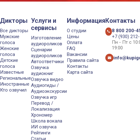
Дикторы
Услуги и
Информация
Контакты
сервисы
Все дикторы
О студии
8 800 200-4
Мужские
Цены
+7 (930) 212
Изготовление
Пн - Пт с 10
голоса
Оплата
аудиороликов
19:00
Женские
FAQ
Сценарии
голоса
Вакансии
аудиороликов
info@kupigo
Детские
Правила сайта
Автоответчики
голоса
Контакты
Озвучка
Известные
Карта сайта
аудиокниг
Региональные
Озвучка видео
Иностранные
Аудиогиды /
Кто озвучил
Аудиоэкскурсии
Озвучка игр
Перевод /
Локализация
Хрономер
Школа вокала
ИИ озвучка
Рейтинги
Статьи