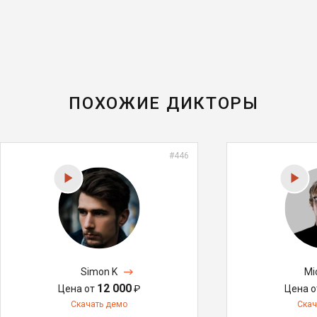
ПОХОЖИЕ ДИКТОРЫ
#446
Simon K
Mi
12 000
Цена от
₽
Цена 
Скачать демо
Скач