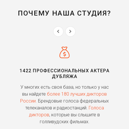
ПОЧЕМУ НАША СТУДИЯ?
1422 ПРОФЕССИОНАЛЬНЫХ АКТЕРА
ДУБЛЯЖА
ь
У многих есть своя база, но только у нас
П
го
вы найдете
более 180 лучших дикторов
России.
Брендовые голоса федеральных
о
телеканалов и радиостанций.
Голоса
дикторов
, которые вы слышите в
п
голливудских фильмах.