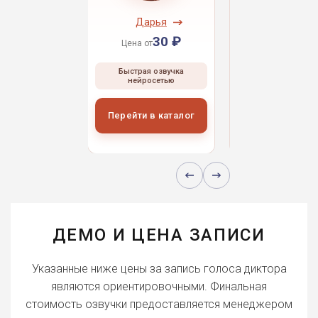
ндрей
Дарья
Даниил
30 ₽
30 ₽
30 
 от
Цена от
Цена от
ая озвучка
Быстрая озвучка
Быстрая озвуч
росетью
нейросетью
нейросетью
и в каталог
Перейти в каталог
Перейти в кат
ДЕМО И ЦЕНА ЗАПИСИ
Указанные ниже цены за запись голоса диктора
являются ориентировочными. Финальная
стоимость озвучки предоставляется менеджером