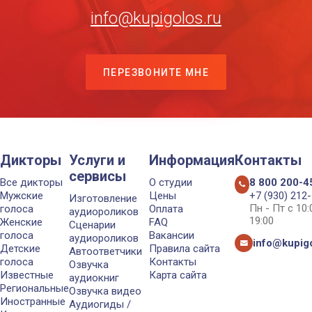
info@kupigolos.ru
ПЕРЕЗВОНИТЕ МНЕ
Дикторы
Услуги и
Информация
Контакты
сервисы
Все дикторы
О студии
8 800 200-4
Мужские
Цены
+7 (930) 212
Изготовление
Пн - Пт с 10
голоса
Оплата
аудиороликов
19:00
Женские
FAQ
Сценарии
голоса
Вакансии
аудиороликов
info@kupigo
Детские
Правила сайта
Автоответчики
голоса
Контакты
Озвучка
Известные
Карта сайта
аудиокниг
Региональные
Озвучка видео
Иностранные
Аудиогиды /