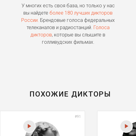
ь
У многих есть своя база, но только у нас
П
го
вы найдете
более 180 лучших дикторов
России.
Брендовые голоса федеральных
о
телеканалов и радиостанций.
Голоса
дикторов
, которые вы слышите в
п
голливудских фильмах.
ПОХОЖИЕ ДИКТОРЫ
#91