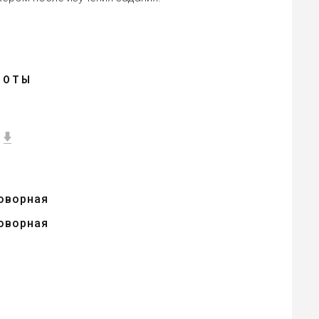
БОТЫ
оворная
оворная