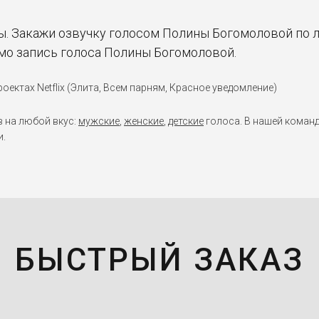
. Закажи озвучку голосом Полины Богомоловой по л
емо запись голоса Полины Богомоловой.
оектах Netflix (Элита, Всем парням, Красное уведомление)
в на любой вкус:
мужские
,
женские
,
детские
голоса. В нашей команд
и.
БЫСТРЫЙ ЗАКАЗ