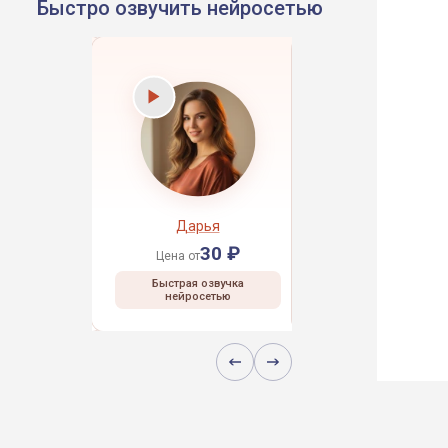
Быстро озвучить нейросетью
рей
Дарья
Даниил
30 ₽
30 ₽
30 ₽
Цена от
Цена от
 озвучка
Быстрая озвучка
Быстрая озвучка
сетью
нейросетью
нейросетью