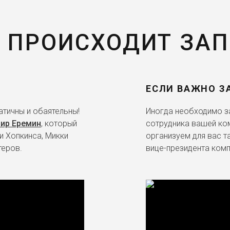
 ПРОИСХОДИТ ЗА
ЕСЛИ ВАЖНО З
тичны и обаятельны!
Иногда необходимо за
ир Еремин
, который
сотрудника вашей ко
и Хопкинса, Микки
организуем для вас т
теров.
вице-президента комп