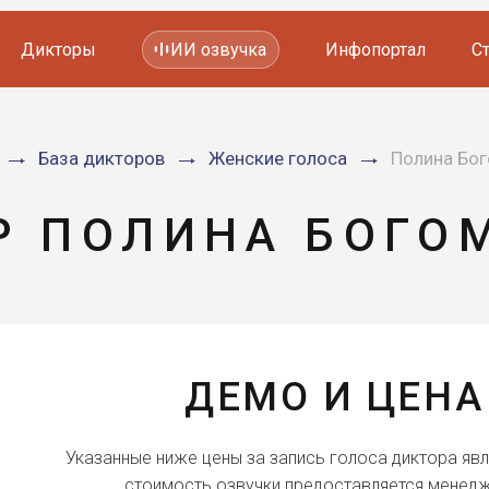
Дикторы
ИИ озвучка
Инфопортал
С
Фильмов и сериалов
База дикторов
Женские голоса
Полина Бо
Мультфильмов
YouTube каналов
Видеорекламы
Р ПОЛИНА БОГО
ДЕМО И ЦЕНА
Указанные ниже цены за запись голоса диктора яв
стоимость озвучки предоставляется менедж