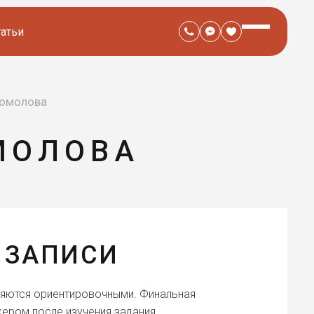
татьи
гомолова
МОЛОВА
 ЗАПИСИ
ляются ориентировочными. Финальная
ером после изучения задания.