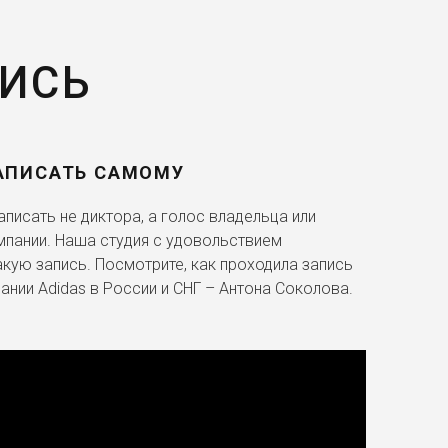
ПИСЬ
АПИСАТЬ САМОМУ
писать не диктора, а голос владельца или
мпании. Наша студия с удовольствием
акую запись. Посмотрите, как проходила запись
ании Adidas в России и СНГ – Антона Соколова.