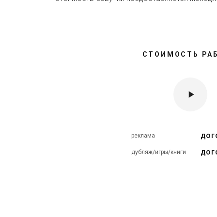
СТОИМОСТЬ РА
дог
реклама
дог
дубляж/игры/книги