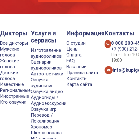
Дикторы
Услуги и
Информация
Контакты
сервисы
Все дикторы
О студии
8 800 200-4
Мужские
Цены
+7 (930) 212
Изготовление
Пн - Пт с 10
голоса
Оплата
аудиороликов
19:00
Женские
FAQ
Сценарии
голоса
Вакансии
аудиороликов
info@kupigo
Детские
Правила сайта
Автоответчики
голоса
Контакты
Озвучка
Известные
Карта сайта
аудиокниг
Региональные
Озвучка видео
Иностранные
Аудиогиды /
Кто озвучил
Аудиоэкскурсии
Озвучка игр
Перевод /
Локализация
Хрономер
Школа вокала
ИИ озвучка