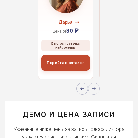
ндрей
Дарья
Даниил
30 ₽
30 ₽
30 
 от
Цена от
Цена от
ая озвучка
Быстрая озвучка
Быстрая озвуч
росетью
нейросетью
нейросетью
и в каталог
Перейти в каталог
Перейти в кат
ДЕМО И ЦЕНА ЗАПИСИ
Указанные ниже цены за запись голоса диктора
являются ориентировочными. Финальная