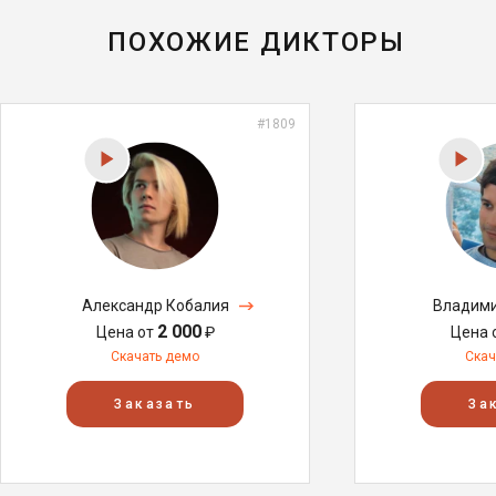
ПОХОЖИЕ ДИКТОРЫ
#1809
Александр Кобалия
Владими
2 000
Цена от
₽
Цена 
Скачать демо
Скач
Заказать
За