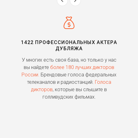
1422 ПРОФЕССИОНАЛЬНЫХ АКТЕРА
ДУБЛЯЖА
ь
У многих есть своя база, но только у нас
П
го
вы найдете
более 180 лучших дикторов
России.
Брендовые голоса федеральных
о
телеканалов и радиостанций.
Голоса
дикторов
, которые вы слышите в
п
голливудских фильмах.