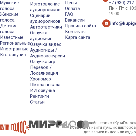
Мужские
Цены
+7 (930) 212
Изготовление
Пн - Пт с 10
голоса
Оплата
аудиороликов
19:00
Женские
FAQ
Сценарии
голоса
Вакансии
аудиороликов
info@kupigo
Детские
Правила сайта
Автоответчики
голоса
Контакты
Озвучка
Известные
Карта сайта
аудиокниг
Региональные
Озвучка видео
Иностранные
Аудиогиды /
Кто озвучил
Аудиоэкскурсии
Озвучка игр
Перевод /
Локализация
Хрономер
Школа вокала
ИИ озвучка
Рейтинги
Статьи
Онлайн сервис «КупиГолос»
позволяет найти лучших дикторов
для записи видео или аудио