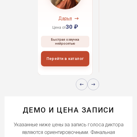
ндрей
Дарья
Даниил
30 ₽
30 ₽
30 
 от
Цена от
Цена от
ая озвучка
Быстрая озвучка
Быстрая озвуч
росетью
нейросетью
нейросетью
и в каталог
Перейти в каталог
Перейти в кат
ДЕМО И ЦЕНА ЗАПИСИ
Указанные ниже цены за запись голоса диктора
являются ориентировочными. Финальная