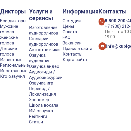
Дикторы
Услуги и
Информация
Контакты
сервисы
Все дикторы
О студии
8 800 200-4
Мужские
Цены
+7 (930) 212
Изготовление
Пн - Пт с 10
голоса
Оплата
аудиороликов
19:00
Женские
FAQ
Сценарии
голоса
Вакансии
аудиороликов
info@kupigo
Детские
Правила сайта
Автоответчики
голоса
Контакты
Озвучка
Известные
Карта сайта
аудиокниг
Региональные
Озвучка видео
Иностранные
Аудиогиды /
Кто озвучил
Аудиоэкскурсии
Озвучка игр
Перевод /
Локализация
Хрономер
Школа вокала
ИИ озвучка
Рейтинги
Статьи