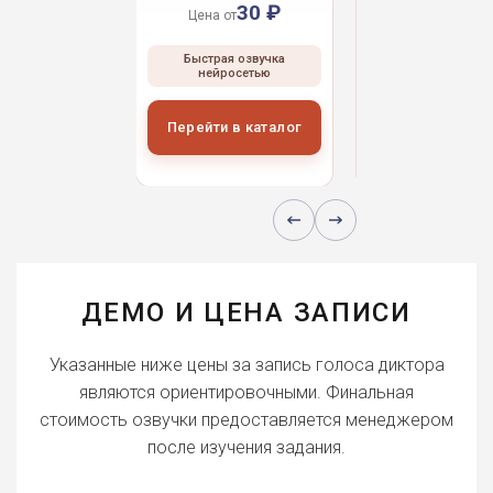
30 ₽
30 ₽
30 
 от
Цена от
Цена от
ая озвучка
Быстрая озвучка
Быстрая озвуч
росетью
нейросетью
нейросетью
и в каталог
Перейти в каталог
Перейти в кат
ДЕМО И ЦЕНА ЗАПИСИ
Указанные ниже цены за запись голоса диктора
являются ориентировочными. Финальная
стоимость озвучки предоставляется менеджером
после изучения задания.