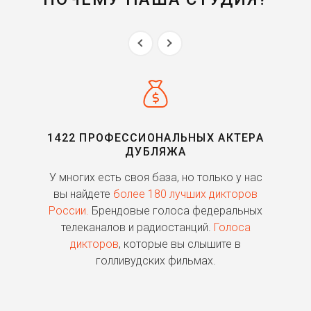
1422 ПРОФЕССИОНАЛЬНЫХ АКТЕРА
ДУБЛЯЖА
ь
У многих есть своя база, но только у нас
П
го
вы найдете
более 180 лучших дикторов
России.
Брендовые голоса федеральных
о
телеканалов и радиостанций.
Голоса
дикторов
, которые вы слышите в
п
голливудских фильмах.