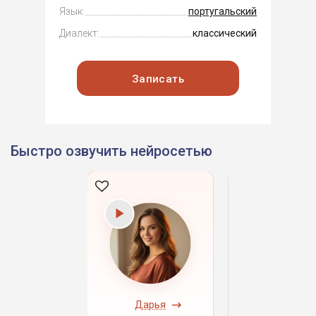
Язык:
португальский
Диалект:
классический
Записать
Быстро озвучить нейросетью
ндрей
Дарья
Даниил