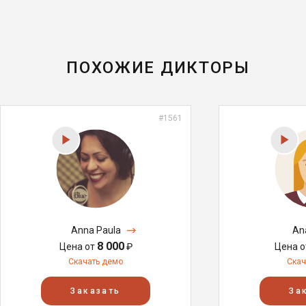
ПОХОЖИЕ ДИКТОРЫ
#1561
Anna Paula
An
8 000
Цена от
₽
Цена 
Скачать демо
Скач
Заказать
За