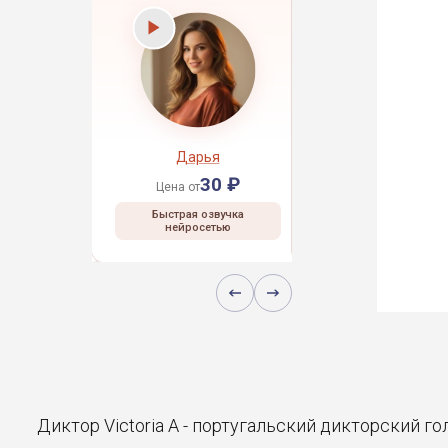
рей
Дарья
Даниил
30 ₽
30 ₽
30 ₽
Цена от
Цена от
 озвучка
Быстрая озвучка
Быстрая озвучка
сетью
нейросетью
нейросетью
Диктор Victoria A - португальский дикторский г