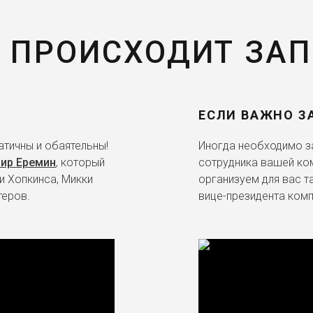
 ПРОИСХОДИТ ЗА
ЕСЛИ ВАЖНО З
тичны и обаятельны!
Иногда необходимо за
ир Еремин
, который
сотрудника вашей ко
и Хопкинса, Микки
организуем для вас т
теров.
вице-президента комп