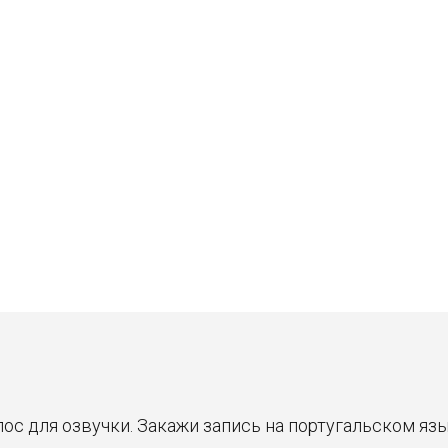
Станислав
Владимир
30 ₽
30 ₽
Цена от
Цена от
Быстрая озвучка
Быстрая озвучка
нейросетью
нейросетью
олос для озвучки. Закажи запись на португальском яз