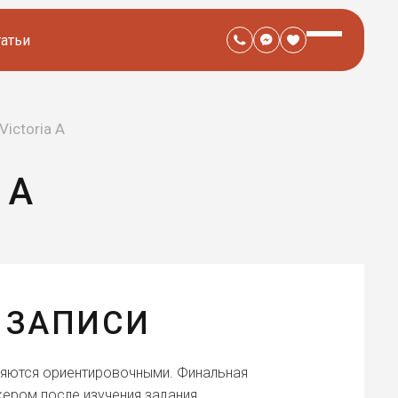
татьи
Victoria A
 A
 ЗАПИСИ
ляются ориентировочными. Финальная
ером после изучения задания.