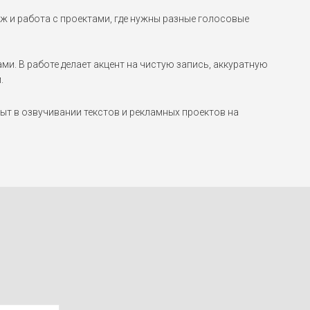
ж и работа с проектами, где нужны разные голосовые
и. В работе делает акцент на чистую запись, аккуратную
.
т в озвучивании текстов и рекламных проектов на