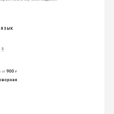
 ЯЗЫК
900
а от
₽
оворная