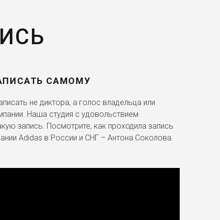
ПИСЬ
АПИСАТЬ САМОМУ
писать не диктора, а голос владельца или
мпании. Наша студия с удовольствием
акую запись. Посмотрите, как проходила запись
ании Adidas в России и СНГ – Антона Соколова.