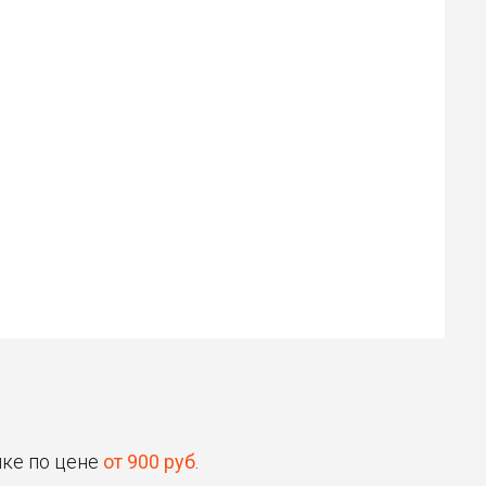
Илья
Роман
30 ₽
30 ₽
Цена от
Цена от
Быстрая озвучка
Быстрая озвучка
нейросетью
нейросетью
ыке по цене
от 900 руб
.