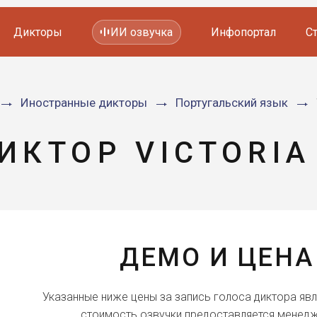
Дикторы
ИИ озвучка
Инфопортал
С
Фильмов и сериалов
Иностранные дикторы
Португальский язык
Мультфильмов
YouTube каналов
Видеорекламы
ИКТОР VICTORIA
ДЕМО И ЦЕНА
Указанные ниже цены за запись голоса диктора яв
стоимость озвучки предоставляется менедж