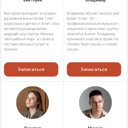
Виктория
Владимир
Виктория преподает эстрадно-
Владимир обучает вокалу уже
джазовый вокал более 7 лет
более 10 лет. Он –
взрослым и детям от 8 лет. Она
профессиональный музыкант,
является руководителем
создатель и фронтмен группы
ведущей шоу-группы Москвы
«БалаGun band». Владимир
«Волшебный мир», а также в
принимал участие в проектах
составе хора выступает в
«Dream Team House» и «Sweet
Кремле.
House».
Записаться
Записаться