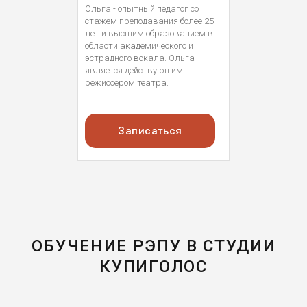
Ольга - опытный педагог со
стажем преподавания более 25
лет и высшим образованием в
области академического и
эстрадного вокала. Ольга
является действующим
режиссером театра.
Записаться
ОБУЧЕНИЕ РЭПУ В СТУДИИ
КУПИГОЛОС