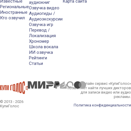
Известные
Карта сайта
аудиокниг
Региональные
Озвучка видео
Иностранные
Аудиогиды /
Кто озвучил
Аудиоэкскурсии
Озвучка игр
Перевод /
Локализация
Хрономер
Школа вокала
ИИ озвучка
Рейтинги
Статьи
Онлайн сервис «КупиГолос»
позволяет найти лучших дикторов
для записи видео или аудио
рекламы.
© 2013 - 2026
Политика конфиденциальности
КупиГолос