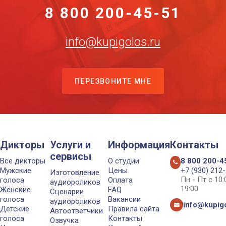
8 800 200-45-51
info@kupigolos.ru
ПЕРЕЗВОНИТЕ МНЕ
Дикторы
Услуги и
Информация
Контакты
сервисы
Все дикторы
О студии
8 800 200-4
Мужские
Цены
+7 (930) 212
Изготовление
Пн - Пт с 10
голоса
Оплата
аудиороликов
19:00
Женские
FAQ
Сценарии
голоса
Вакансии
аудиороликов
info@kupigo
Детские
Правила сайта
Автоответчики
голоса
Контакты
Озвучка