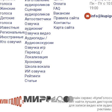
Изготовление
Пн - Пт с 10
голоса
Оплата
аудиороликов
19:00
Женские
FAQ
Сценарии
голоса
Вакансии
аудиороликов
info@kupigo
Детские
Правила сайта
Автоответчики
голоса
Контакты
Озвучка
Известные
Карта сайта
аудиокниг
Региональные
Озвучка видео
Иностранные
Аудиогиды /
Кто озвучил
Аудиоэкскурсии
Озвучка игр
Перевод /
Локализация
Хрономер
Школа вокала
ИИ озвучка
Рейтинги
Статьи
Онлайн сервис «КупиГолос»
позволяет найти лучших дикторов
для записи видео или аудио
рекламы.