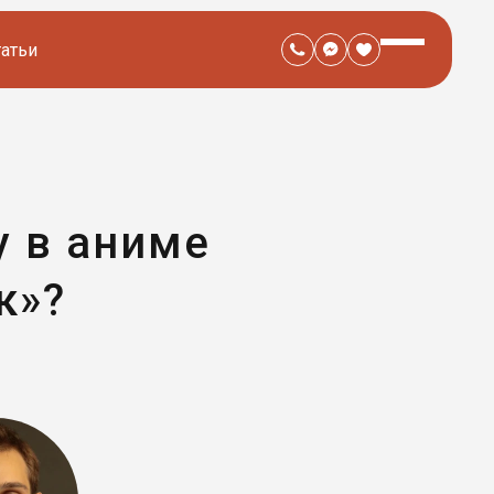
татьи
у в аниме
к»?