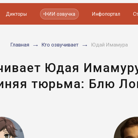
Дикторы
ИИ озвучка
Инфопортал
С
Фильмов и сериалов
Главная
Кто озвучивает
Юдай Имамура
Мультфильмов
YouTube каналов
Видеорекламы
чивает Юдая Имамур
иняя тюрьма: Блю Ло