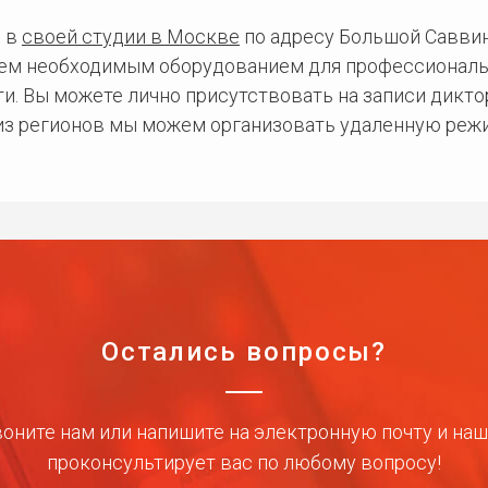
 в
своей студии в Москве
по адресу Большой Саввинс
сем необходимым оборудованием для профессиональ
и. Вы можете лично присутствовать на записи дикто
 из регионов мы можем организовать удаленную режи
Остались вопросы?
оните нам или напишите на электронную почту и на
проконсультирует вас по любому вопросу!