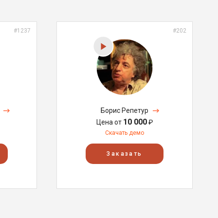
#1237
#202
Борис Репетур
10 000
Цена от
₽
Скачать демо
Заказать