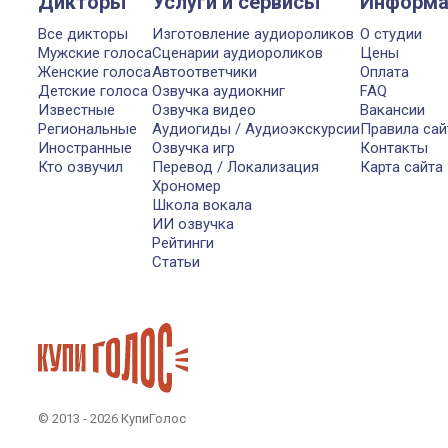
Дикторы
Услуги и сервисы
Информа
Все дикторы
Изготовление аудиороликов
О студии
Мужские голоса
Сценарии аудиороликов
Цены
Женские голоса
Автоответчики
Оплата
Детские голоса
Озвучка аудиокниг
FAQ
Известные
Озвучка видео
Вакансии
Региональные
Аудиогиды / Аудиоэкскурсии
Правила сай
Иностранные
Озвучка игр
Контакты
Кто озвучил
Перевод / Локализация
Карта сайта
Хрономер
Школа вокала
ИИ озвучка
Рейтинги
Статьи
© 2013 - 2026 КупиГолос