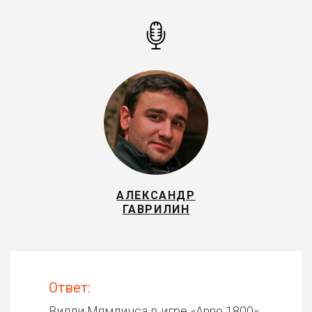
АЛЕКСАНДР
ГАВРИЛИН
Ответ:
Вилли Мямлинса в игре «
Anno 1800
»