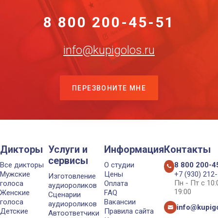
8 800 200-45-51
info@kupigolos.ru
ПЕРЕЗВОНИТЕ МНЕ
Дикторы
Услуги и
Информация
Контакты
сервисы
Все дикторы
О студии
8 800 200-4
Мужские
Цены
+7 (930) 212
Изготовление
Пн - Пт с 10
голоса
Оплата
аудиороликов
19:00
Женские
FAQ
Сценарии
голоса
Вакансии
аудиороликов
info@kupigo
Детские
Правила сайта
Автоответчики