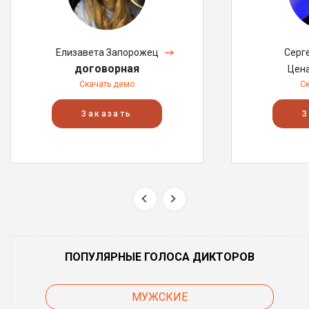
Елизавета Запорожец
Серг
договорная
Цен
Скачать демо
С
Заказать
З
ПОПУЛЯРНЫЕ ГОЛОСА ДИКТОРОВ
МУЖСКИЕ