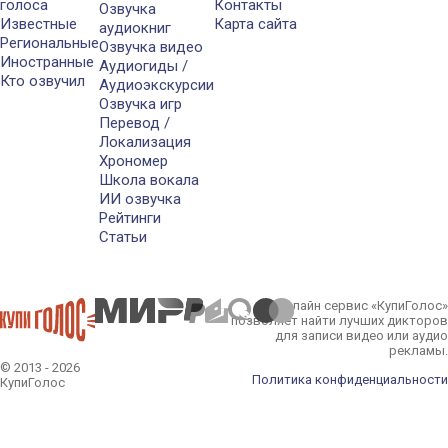
голоса
Контакты
Озвучка
Известные
Карта сайта
аудиокниг
Региональные
Озвучка видео
Иностранные
Аудиогиды /
Кто озвучил
Аудиоэкскурсии
Озвучка игр
Перевод /
Локализация
Хрономер
Школа вокала
ИИ озвучка
Рейтинги
Статьи
Онлайн сервис «КупиГолос»
позволяет найти лучших дикторов
для записи видео или аудио
рекламы.
© 2013 - 2026
Политика конфиденциальности
КупиГолос