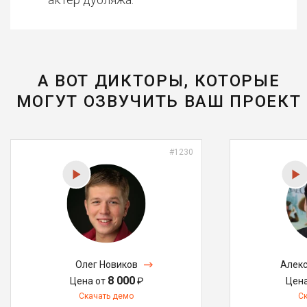
А ВОТ ДИКТОРЫ, КОТОРЫЕ
МОГУТ ОЗВУЧИТЬ ВАШ ПРОЕКТ
#1230
Олег Новиков
Алекс
8 000
Цена от
₽
Цен
Скачать демо
С