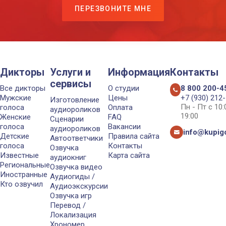
ПЕРЕЗВОНИТЕ МНЕ
Дикторы
Услуги и
Информация
Контакты
сервисы
Все дикторы
О студии
8 800 200-4
Мужские
Цены
+7 (930) 212
Изготовление
Пн - Пт с 10
голоса
Оплата
аудиороликов
19:00
Женские
FAQ
Сценарии
голоса
Вакансии
аудиороликов
info@kupigo
Детские
Правила сайта
Автоответчики
голоса
Контакты
Озвучка
Известные
Карта сайта
аудиокниг
Региональные
Озвучка видео
Иностранные
Аудиогиды /
Кто озвучил
Аудиоэкскурсии
Озвучка игр
Перевод /
Локализация
Хрономер