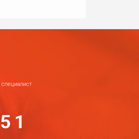
ш специалист
-51