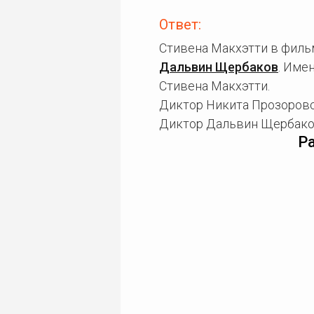
Ответ:
Стивена Макхэтти в филь
Дальвин Щербаков
. Име
Стивена Макхэтти.
Диктор Никита Прозоровс
Диктор Дальвин Щербаков
Р