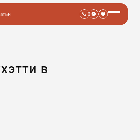
татьи
хэтти в