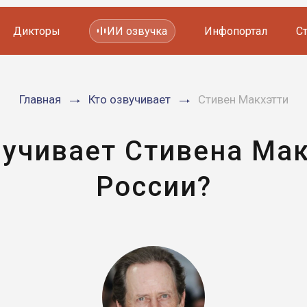
Дикторы
ИИ озвучка
Инфопортал
С
Фильмов и сериалов
Главная
Кто озвучивает
Стивен Макхэтти
Мультфильмов
YouTube каналов
Видеорекламы
вучивает Стивена Мак
России?