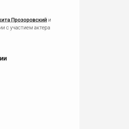
кита Прозоровский
и
ии с участием актера
ии