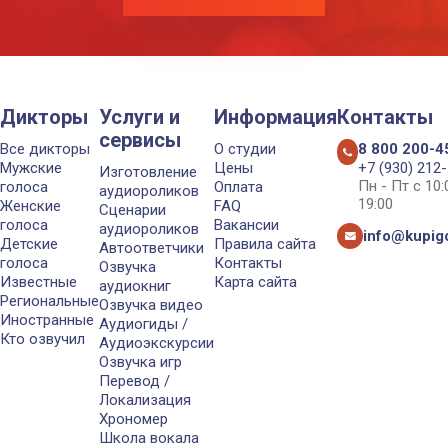
Дикторы
Услуги и
Информация
Контакты
сервисы
Все дикторы
О студии
8 800 200-4
Мужские
Цены
+7 (930) 212
Изготовление
Пн - Пт с 10
голоса
Оплата
аудиороликов
19:00
Женские
FAQ
Сценарии
голоса
Вакансии
аудиороликов
info@kupigo
Детские
Правила сайта
Автоответчики
голоса
Контакты
Озвучка
Известные
Карта сайта
аудиокниг
Региональные
Озвучка видео
Иностранные
Аудиогиды /
Кто озвучил
Аудиоэкскурсии
Озвучка игр
Перевод /
Локализация
Хрономер
Школа вокала