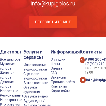
info@kupigolos.ru
ПЕРЕЗВОНИТЕ МНЕ
Дикторы
Услуги и
Информация
Контакты
сервисы
Все дикторы
О студии
8 800 200-4
Мужские
Цены
+7 (930) 212
Изготовление
Пн - Пт с 10
голоса
Оплата
аудиороликов
19:00
Женские
FAQ
Сценарии
голоса
Вакансии
аудиороликов
info@kupigo
Детские
Правила сайта
Автоответчики
голоса
Контакты
Озвучка
Известные
Карта сайта
аудиокниг
Региональные
Озвучка видео
Иностранные
Аудиогиды /
Кто озвучил
Аудиоэкскурсии