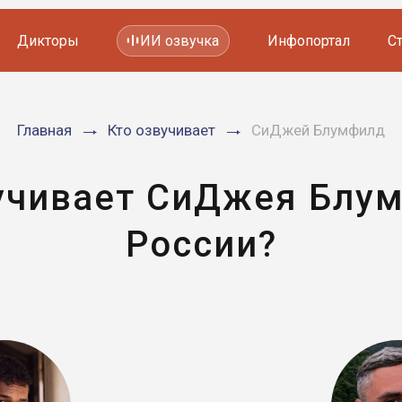
Дикторы
ИИ озвучка
Инфопортал
С
Фильмов и сериалов
Главная
Кто озвучивает
СиДжей Блумфилд
Мультфильмов
YouTube каналов
Видеорекламы
учивает СиДжея Блу
России?