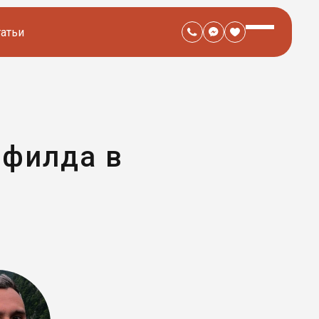
татьи
мфилда в