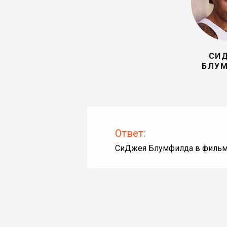
СИ
БЛУ
Ответ:
СиДжея Блумфилда в фильма