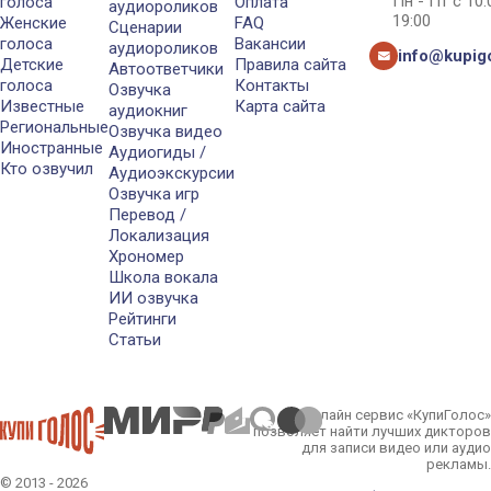
Пн - Пт с 10
голоса
Оплата
аудиороликов
19:00
Женские
FAQ
Сценарии
голоса
Вакансии
аудиороликов
info@kupigo
Детские
Правила сайта
Автоответчики
голоса
Контакты
Озвучка
Известные
Карта сайта
аудиокниг
Региональные
Озвучка видео
Иностранные
Аудиогиды /
Кто озвучил
Аудиоэкскурсии
Озвучка игр
Перевод /
Локализация
Хрономер
Школа вокала
ИИ озвучка
Рейтинги
Статьи
Онлайн сервис «КупиГолос»
позволяет найти лучших дикторов
для записи видео или аудио
рекламы.
© 2013 - 2026