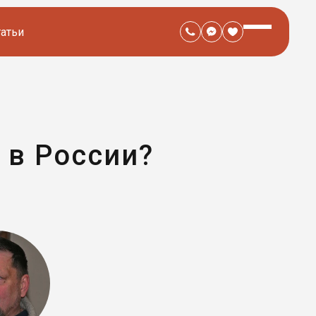
татьи
 в России?