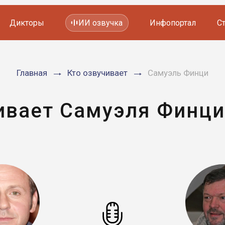
Дикторы
ИИ озвучка
Инфопортал
С
Фильмов и сериалов
Главная
Кто озвучивает
Самуэль Финци
Мультфильмов
YouTube каналов
Видеорекламы
ивает Самуэля Финци