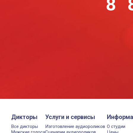
8 
Дикторы
Услуги и сервисы
Информа
Все дикторы
Изготовление аудиороликов
О студии
Мужские голоса
Сценарии аудиороликов
Цены