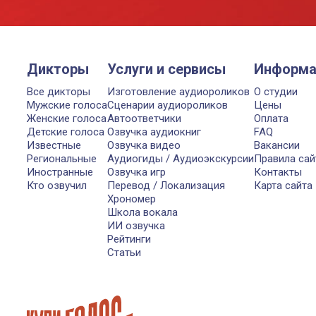
Дикторы
Услуги и сервисы
Информа
Все дикторы
Изготовление аудиороликов
О студии
Мужские голоса
Сценарии аудиороликов
Цены
Женские голоса
Автоответчики
Оплата
Детские голоса
Озвучка аудиокниг
FAQ
Известные
Озвучка видео
Вакансии
Региональные
Аудиогиды / Аудиоэкскурсии
Правила сай
Иностранные
Озвучка игр
Контакты
Кто озвучил
Перевод / Локализация
Карта сайта
Хрономер
Школа вокала
ИИ озвучка
Рейтинги
Статьи