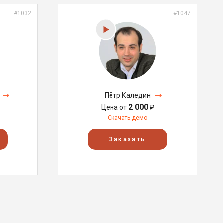
#1032
#1047
Пётр Каледин
2 000
Цена от
₽
Скачать демо
Заказать