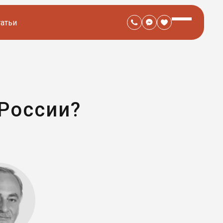
татьи
 России?