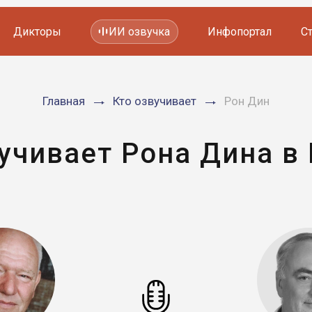
Дикторы
ИИ озвучка
Инфопортал
С
Фильмов и сериалов
Главная
Кто озвучивает
Рон Дин
Мультфильмов
YouTube каналов
Видеорекламы
учивает Рона Дина в