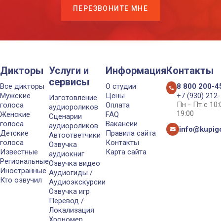
ПЕРЕЗВОНИТЕ МНЕ
Дикторы
Услуги и
Информация
Контакты
сервисы
Все дикторы
О студии
8 800 200-4
Мужские
Цены
+7 (930) 212
Изготовление
Пн - Пт с 10
голоса
Оплата
аудиороликов
19:00
Женские
FAQ
Сценарии
голоса
Вакансии
аудиороликов
info@kupigo
Детские
Правила сайта
Автоответчики
голоса
Контакты
Озвучка
Известные
Карта сайта
аудиокниг
Региональные
Озвучка видео
Иностранные
Аудиогиды /
Кто озвучил
Аудиоэкскурсии
Озвучка игр
Перевод /
Локализация
Хрономер