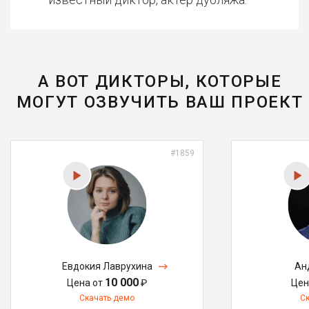
А ВОТ ДИКТОРЫ, КОТОРЫЕ
МОГУТ ОЗВУЧИТЬ ВАШ ПРОЕКТ
#1859
Евдокия Лаврухина
Ан
10 000
Цена от
₽
Цен
Скачать демо
С