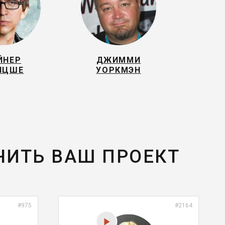
ЙНЕР
ДЖИММИ
ИЦШЕ
УОРКМЭН
ЧИТЬ ВАШ ПРОЕКТ
#975
#2164