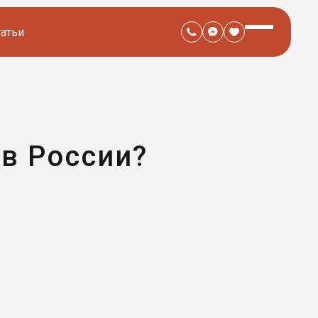
татьи
 в России?