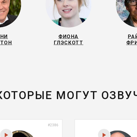
ННИ
ФИОНА
РА
СТОН
ГЛЭСКОТТ
ФР
 КОТОРЫЕ МОГУТ ОЗВУ
#2386