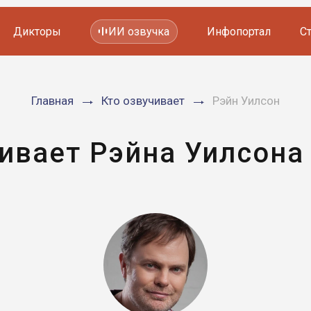
Дикторы
ИИ озвучка
Инфопортал
С
Фильмов и сериалов
Главная
Кто озвучивает
Рэйн Уилсон
Мультфильмов
YouTube каналов
Видеорекламы
ивает Рэйна Уилсона