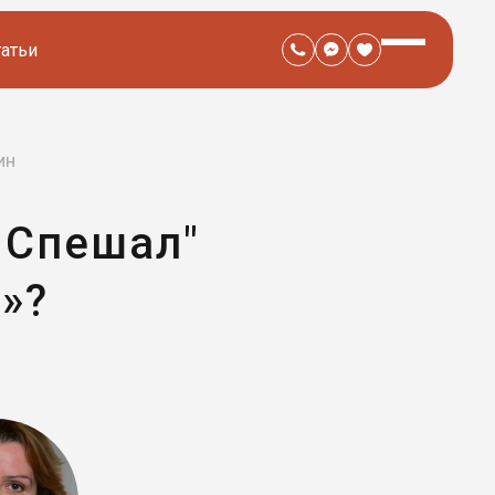
татьи
ин
 Спешал"
»?