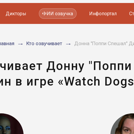
Дикторы
ИИ озвучка
Инфопортал
С
Фильмов и сериалов
лавная
Кто озвучивает
Донна "Поппи Спешал" Д
Мультфильмов
YouTube каналов
Видеорекламы
учивает Донну "Поппи
ин в игре «Watch Dogs