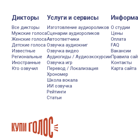
Дикторы
Услуги и сервисы
Информа
Все дикторы
Изготовление аудиороликов
О студии
Мужские голоса
Сценарии аудиороликов
Цены
Женские голоса
Автоответчики
Оплата
Детские голоса
Озвучка аудиокниг
FAQ
Известные
Озвучка видео
Вакансии
Региональные
Аудиогиды / Аудиоэкскурсии
Правила сай
Иностранные
Озвучка игр
Контакты
Кто озвучил
Перевод / Локализация
Карта сайта
Хрономер
Школа вокала
ИИ озвучка
Рейтинги
Статьи