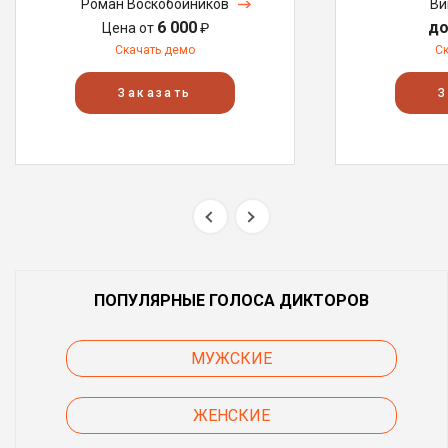
Роман Воскобойников
Ви
6 000
до
Цена от
₽
Скачать демо
С
Заказать
З
ПОПУЛЯРНЫЕ ГОЛОСА ДИКТОРОВ
МУЖСКИЕ
ЖЕНСКИЕ