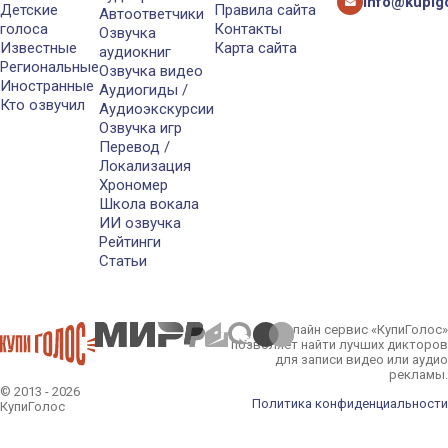
info@kupigo
Детские
Правила сайта
Автоответчики
голоса
Контакты
Озвучка
Известные
Карта сайта
аудиокниг
Региональные
Озвучка видео
Иностранные
Аудиогиды /
Кто озвучил
Аудиоэкскурсии
Озвучка игр
Перевод /
Локализация
Хрономер
Школа вокала
ИИ озвучка
Рейтинги
Статьи
Онлайн сервис «КупиГолос»
позволяет найти лучших дикторов
для записи видео или аудио
рекламы.
© 2013 - 2026
Политика конфиденциальности
КупиГолос