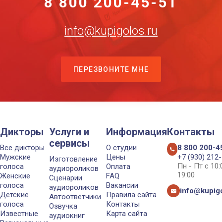
8 800 200-45-51
info@kupigolos.ru
ПЕРЕЗВОНИТЕ МНЕ
Дикторы
Услуги и
Информация
Контакты
сервисы
Все дикторы
О студии
8 800 200-4
Мужские
Цены
+7 (930) 212
Изготовление
Пн - Пт с 10
голоса
Оплата
аудиороликов
19:00
Женские
FAQ
Сценарии
голоса
Вакансии
аудиороликов
info@kupigo
Детские
Правила сайта
Автоответчики
голоса
Контакты
Озвучка
Известные
Карта сайта
аудиокниг