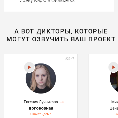
Моэку Кирю в фильме «».
А ВОТ ДИКТОРЫ, КОТОРЫЕ
МОГУТ ОЗВУЧИТЬ ВАШ ПРОЕКТ
#2947
Евгения Лучникова
Мих
договорная
Цен
Скачать демо
С