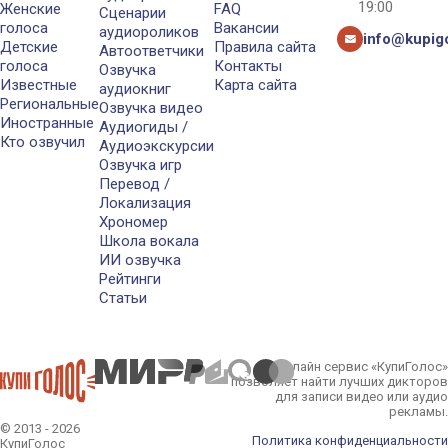
19:00
Женские
FAQ
Сценарии
голоса
Вакансии
аудиороликов
info@kupigo
Детские
Правила сайта
Автоответчики
голоса
Контакты
Озвучка
Известные
Карта сайта
аудиокниг
Региональные
Озвучка видео
Иностранные
Аудиогиды /
Кто озвучил
Аудиоэкскурсии
Озвучка игр
Перевод /
Локализация
Хрономер
Школа вокала
ИИ озвучка
Рейтинги
Статьи
Онлайн сервис «КупиГолос»
позволяет найти лучших дикторов
для записи видео или аудио
рекламы.
© 2013 - 2026
Политика конфиденциальности
КупиГолос