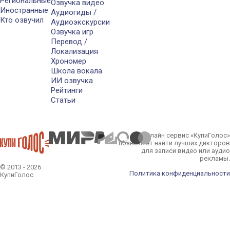
Региональные
Озвучка видео
Иностранные
Аудиогиды /
Кто озвучил
Аудиоэкскурсии
Озвучка игр
Перевод /
Локализация
Хрономер
Школа вокала
ИИ озвучка
Рейтинги
Статьи
Онлайн сервис «КупиГолос»
позволяет найти лучших дикторов
для записи видео или аудио
рекламы.
© 2013 - 2026
Политика конфиденциальности
КупиГолос