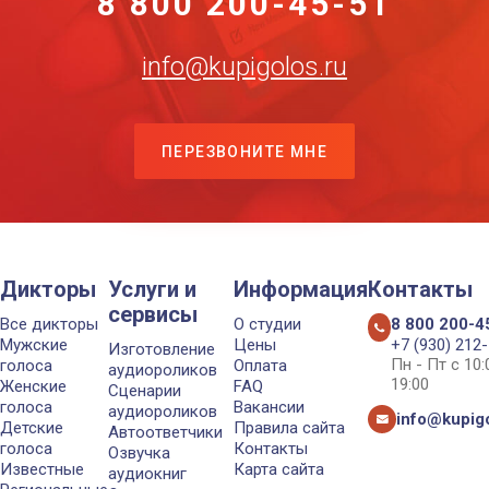
8 800 200-45-51
info@kupigolos.ru
ПЕРЕЗВОНИТЕ МНЕ
Дикторы
Услуги и
Информация
Контакты
сервисы
Все дикторы
О студии
8 800 200-4
Мужские
Цены
+7 (930) 212
Изготовление
Пн - Пт с 10
голоса
Оплата
аудиороликов
19:00
Женские
FAQ
Сценарии
голоса
Вакансии
аудиороликов
info@kupigo
Детские
Правила сайта
Автоответчики
голоса
Контакты
Озвучка
Известные
Карта сайта
аудиокниг