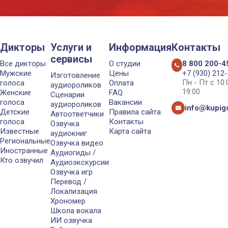
Дикторы
Услуги и
Информация
Контакты
сервисы
Все дикторы
О студии
8 800 200-4
Мужские
Цены
+7 (930) 212
Изготовление
Пн - Пт с 10
голоса
Оплата
аудиороликов
19:00
Женские
FAQ
Сценарии
голоса
Вакансии
аудиороликов
info@kupigo
Детские
Правила сайта
Автоответчики
голоса
Контакты
Озвучка
Известные
Карта сайта
аудиокниг
Региональные
Озвучка видео
Иностранные
Аудиогиды /
Кто озвучил
Аудиоэкскурсии
Озвучка игр
Перевод /
Локализация
Хрономер
Школа вокала
ИИ озвучка