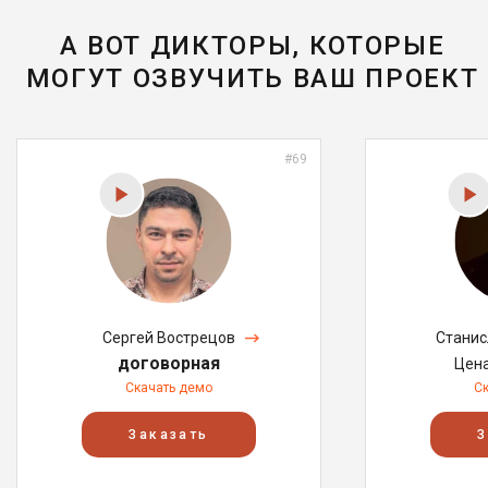
А ВОТ ДИКТОРЫ, КОТОРЫЕ
МОГУТ ОЗВУЧИТЬ ВАШ ПРОЕКТ
#69
Сергей Вострецов
Станис
договорная
Цен
Скачать демо
С
Заказать
З