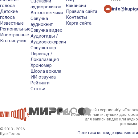
Сценарии
голоса
Вакансии
аудиороликов
info@kupigo
Детские
Правила сайта
Автоответчики
голоса
Контакты
Озвучка
Известные
Карта сайта
аудиокниг
Региональные
Озвучка видео
Иностранные
Аудиогиды /
Кто озвучил
Аудиоэкскурсии
Озвучка игр
Перевод /
Локализация
Хрономер
Школа вокала
ИИ озвучка
Рейтинги
Статьи
Онлайн сервис «КупиГолос»
позволяет найти лучших дикторов
для записи видео или аудио
рекламы.
© 2013 - 2026
Политика конфиденциальности
КупиГолос