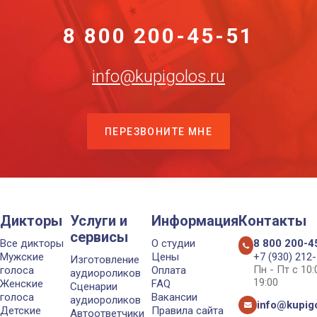
8 800 200-45-51
info@kupigolos.ru
ПЕРЕЗВОНИТЕ МНЕ
Дикторы
Услуги и
Информация
Контакты
сервисы
Все дикторы
О студии
8 800 200-4
Мужские
Цены
+7 (930) 212
Изготовление
Пн - Пт с 10
голоса
Оплата
аудиороликов
19:00
Женские
FAQ
Сценарии
голоса
Вакансии
аудиороликов
info@kupigo
Детские
Правила сайта
Автоответчики