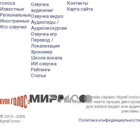
голоса
Контакты
Озвучка
Известные
Карта сайта
аудиокниг
Региональные
Озвучка видео
Иностранные
Аудиогиды /
Кто озвучил
Аудиоэкскурсии
Озвучка игр
Перевод /
Локализация
Хрономер
Школа вокала
ИИ озвучка
Рейтинги
Статьи
Онлайн сервис «КупиГолос»
позволяет найти лучших дикторов
для записи видео или аудио
рекламы.
© 2013 - 2026
Политика конфиденциальности
КупиГолос