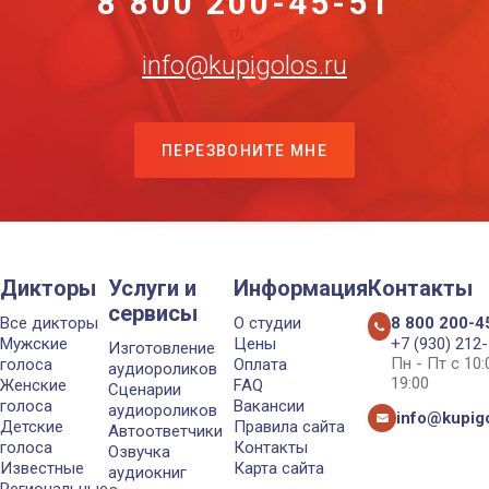
8 800 200-45-51
info@kupigolos.ru
ПЕРЕЗВОНИТЕ МНЕ
Дикторы
Услуги и
Информация
Контакты
сервисы
Все дикторы
О студии
8 800 200-4
Мужские
Цены
+7 (930) 212
Изготовление
Пн - Пт с 10
голоса
Оплата
аудиороликов
19:00
Женские
FAQ
Сценарии
голоса
Вакансии
аудиороликов
info@kupigo
Детские
Правила сайта
Автоответчики
голоса
Контакты
Озвучка
Известные
Карта сайта
аудиокниг