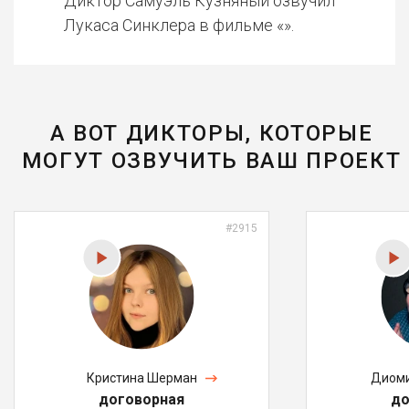
Диктор Самуэль Кузняный озвучил
Лукаса Синклера в фильме «».
А ВОТ ДИКТОРЫ, КОТОРЫЕ
МОГУТ ОЗВУЧИТЬ ВАШ ПРОЕКТ
#2915
Кристина Шерман
Диоми
договорная
до