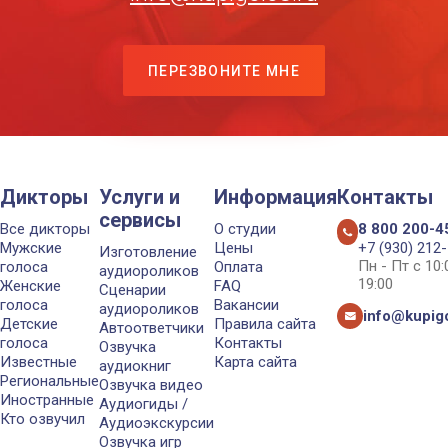
ПЕРЕЗВОНИТЕ МНЕ
Дикторы
Услуги и
Информация
Контакты
сервисы
Все дикторы
О студии
8 800 200-4
Мужские
Цены
+7 (930) 212
Изготовление
Пн - Пт с 10
голоса
Оплата
аудиороликов
19:00
Женские
FAQ
Сценарии
голоса
Вакансии
аудиороликов
info@kupigo
Детские
Правила сайта
Автоответчики
голоса
Контакты
Озвучка
Известные
Карта сайта
аудиокниг
Региональные
Озвучка видео
Иностранные
Аудиогиды /
Кто озвучил
Аудиоэкскурсии
Озвучка игр