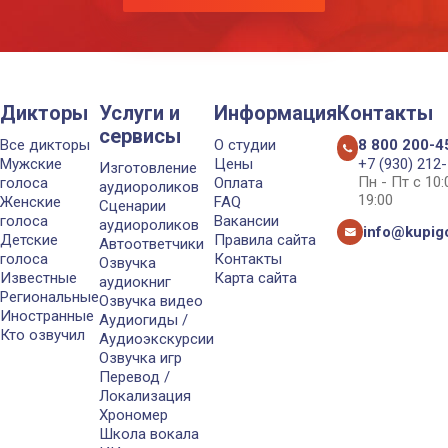
Дикторы
Услуги и
Информация
Контакты
сервисы
Все дикторы
О студии
8 800 200-4
Мужские
Цены
+7 (930) 212
Изготовление
Пн - Пт с 10
голоса
Оплата
аудиороликов
19:00
Женские
FAQ
Сценарии
голоса
Вакансии
аудиороликов
info@kupigo
Детские
Правила сайта
Автоответчики
голоса
Контакты
Озвучка
Известные
Карта сайта
аудиокниг
Региональные
Озвучка видео
Иностранные
Аудиогиды /
Кто озвучил
Аудиоэкскурсии
Озвучка игр
Перевод /
Локализация
Хрономер
Школа вокала