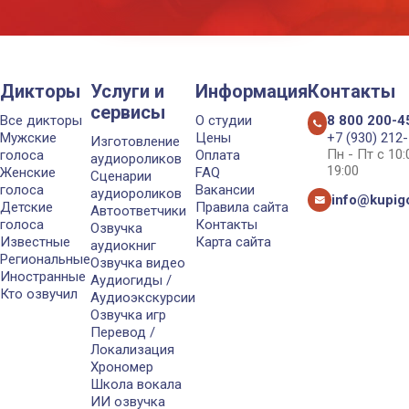
Дикторы
Услуги и
Информация
Контакты
сервисы
Все дикторы
О студии
8 800 200-4
Мужские
Цены
+7 (930) 212
Изготовление
Пн - Пт с 10
голоса
Оплата
аудиороликов
19:00
Женские
FAQ
Сценарии
голоса
Вакансии
аудиороликов
info@kupigo
Детские
Правила сайта
Автоответчики
голоса
Контакты
Озвучка
Известные
Карта сайта
аудиокниг
Региональные
Озвучка видео
Иностранные
Аудиогиды /
Кто озвучил
Аудиоэкскурсии
Озвучка игр
Перевод /
Локализация
Хрономер
Школа вокала
ИИ озвучка