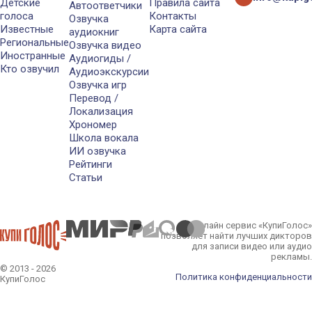
Детские
Правила сайта
Автоответчики
голоса
Контакты
Озвучка
Известные
Карта сайта
аудиокниг
Региональные
Озвучка видео
Иностранные
Аудиогиды /
Кто озвучил
Аудиоэкскурсии
Озвучка игр
Перевод /
Локализация
Хрономер
Школа вокала
ИИ озвучка
Рейтинги
Статьи
Онлайн сервис «КупиГолос»
позволяет найти лучших дикторов
для записи видео или аудио
рекламы.
© 2013 - 2026
Политика конфиденциальности
КупиГолос