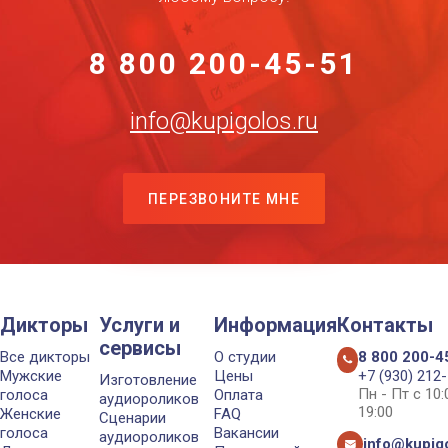
8 800 200-45-51
info@kupigolos.ru
ПЕРЕЗВОНИТЕ МНЕ
Дикторы
Услуги и
Информация
Контакты
сервисы
Все дикторы
О студии
8 800 200-4
Мужские
Цены
+7 (930) 212
Изготовление
Пн - Пт с 10
голоса
Оплата
аудиороликов
19:00
Женские
FAQ
Сценарии
голоса
Вакансии
аудиороликов
info@kupigo