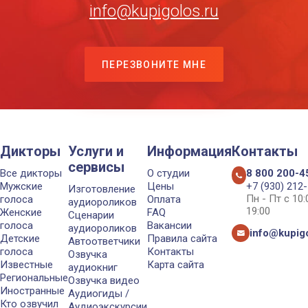
info@kupigolos.ru
ПЕРЕЗВОНИТЕ МНЕ
Дикторы
Услуги и
Информация
Контакты
сервисы
Все дикторы
О студии
8 800 200-4
Мужские
Цены
+7 (930) 212
Изготовление
Пн - Пт с 10
голоса
Оплата
аудиороликов
19:00
Женские
FAQ
Сценарии
голоса
Вакансии
аудиороликов
info@kupigo
Детские
Правила сайта
Автоответчики
голоса
Контакты
Озвучка
Известные
Карта сайта
аудиокниг
Региональные
Озвучка видео
Иностранные
Аудиогиды /
Кто озвучил
Аудиоэкскурсии