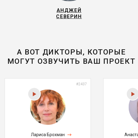
АНДЖЕЙ
СЕВЕРИН
А ВОТ ДИКТОРЫ, КОТОРЫЕ
МОГУТ ОЗВУЧИТЬ ВАШ ПРОЕКТ
#2437
Лариса Брохман
Анаст