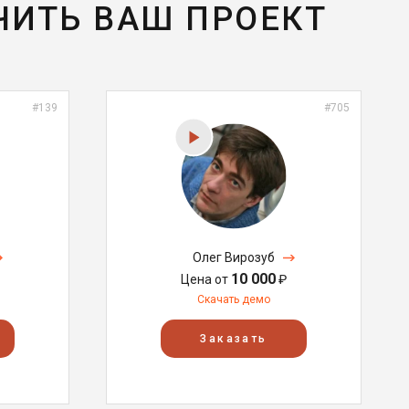
ЧИТЬ ВАШ ПРОЕКТ
#139
#705
Олег Вирозуб
10 000
Цена от
₽
Скачать демо
Заказать