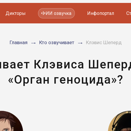
Дикторы
ИИ озвучка
Инфопортал
С
Фильмов и сериалов
Главная
Кто озвучивает
Клэвис Шеперд
Мультфильмов
YouTube каналов
Видеорекламы
ивает Клэвиса Шепер
«Орган геноцида»?