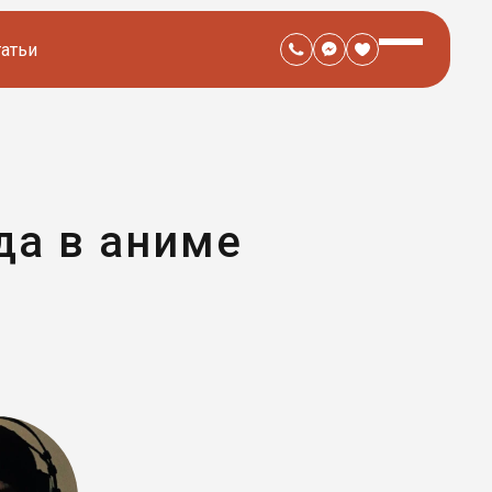
татьи
да в аниме