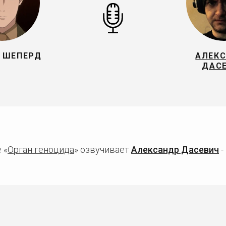
 ШЕПЕРД
АЛЕК
ДАС
 «
Орган геноцида
» озвучивает
Александр Дасевич
-