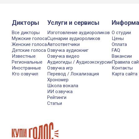
Дикторы
Услуги и сервисы
Информа
Все дикторы
Изготовление аудиороликов
О студии
Мужские голоса
Сценарии аудиороликов
Цены
Женские голоса
Автоответчики
Оплата
Детские голоса
Озвучка аудиокниг
FAQ
Известные
Озвучка видео
Вакансии
Региональные
Аудиогиды / Аудиоэкскурсии
Правила сай
Иностранные
Озвучка игр
Контакты
Кто озвучил
Перевод / Локализация
Карта сайта
Хрономер
Школа вокала
ИИ озвучка
Рейтинги
Статьи