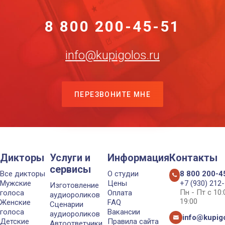
8 800 200-45-51
info@kupigolos.ru
ПЕРЕЗВОНИТЕ МНЕ
Дикторы
Услуги и
Информация
Контакты
сервисы
Все дикторы
О студии
8 800 200-4
Мужские
Цены
+7 (930) 212
Изготовление
Пн - Пт с 10
голоса
Оплата
аудиороликов
19:00
Женские
FAQ
Сценарии
голоса
Вакансии
аудиороликов
info@kupigo
Детские
Правила сайта
Автоответчики