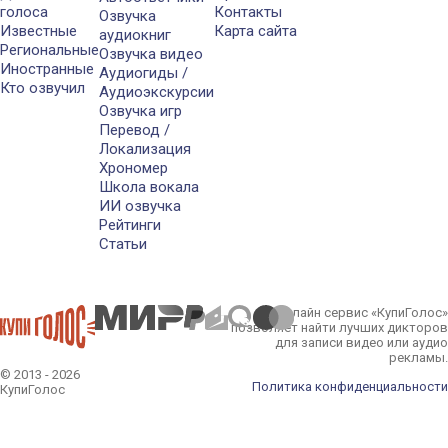
голоса
Контакты
Озвучка
Известные
Карта сайта
аудиокниг
Региональные
Озвучка видео
Иностранные
Аудиогиды /
Кто озвучил
Аудиоэкскурсии
Озвучка игр
Перевод /
Локализация
Хрономер
Школа вокала
ИИ озвучка
Рейтинги
Статьи
Онлайн сервис «КупиГолос»
позволяет найти лучших дикторов
для записи видео или аудио
рекламы.
© 2013 - 2026
Политика конфиденциальности
КупиГолос