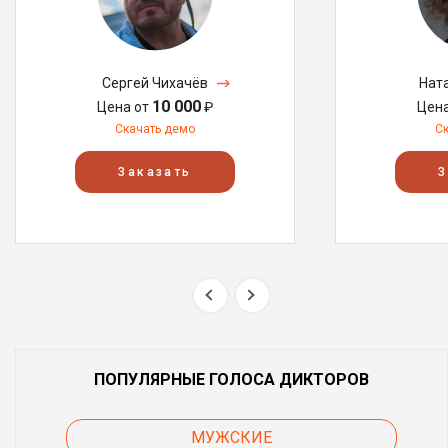
Сергей Чихачёв
Нат
10 000
Цена от
₽
Цен
Скачать демо
С
Заказать
З
ПОПУЛЯРНЫЕ ГОЛОСА ДИКТОРОВ
МУЖСКИЕ