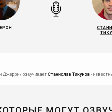
ЕРОН
СТАН
ТИК
и Джерри
» озвучивает
Станислав Тикунов
- известны
 КОТОРЫЕ МОГУТ ОЗВУ