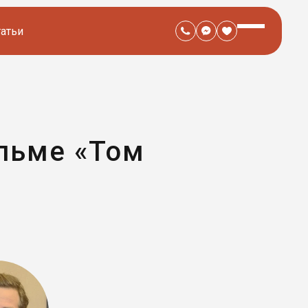
татьи
льме «Том