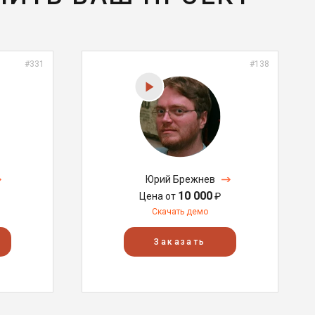
#331
#138
Юрий Брежнев
10 000
Цена от
₽
Скачать демо
Заказать