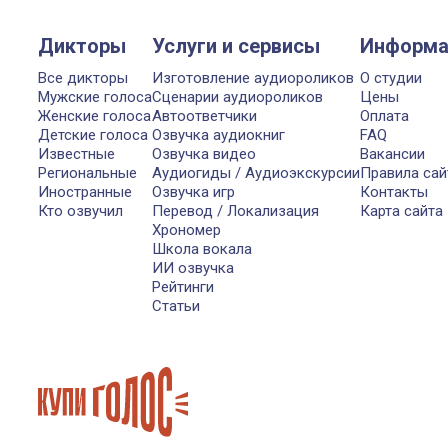
Дикторы
Услуги и сервисы
Информа
Все дикторы
Изготовление аудиороликов
О студии
Мужские голоса
Сценарии аудиороликов
Цены
Женские голоса
Автоответчики
Оплата
Детские голоса
Озвучка аудиокниг
FAQ
Известные
Озвучка видео
Вакансии
Региональные
Аудиогиды / Аудиоэкскурсии
Правила сай
Иностранные
Озвучка игр
Контакты
Кто озвучил
Перевод / Локализация
Карта сайта
Хрономер
Школа вокала
ИИ озвучка
Рейтинги
Статьи