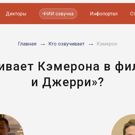
Дикторы
ИИ озвучка
Инфопортал
С
Фильмов и сериалов
Главная
Кто озвучивает
Кэмерон
Мультфильмов
YouTube каналов
Видеорекламы
чивает Кэмерона в фи
и Джерри»?