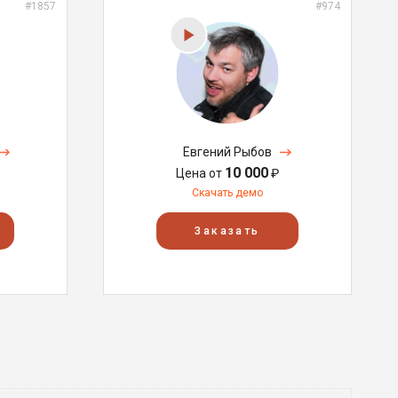
#1857
#974
Евгений Рыбов
10 000
Цена от
₽
Скачать демо
Заказать