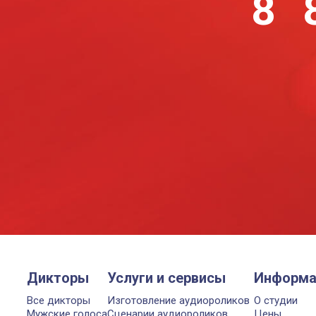
8 
Дикторы
Услуги и сервисы
Информа
Все дикторы
Изготовление аудиороликов
О студии
Мужские голоса
Сценарии аудиороликов
Цены