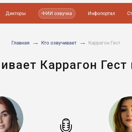
Дикторы
ИИ озвучка
Инфопортал
С
Фильмов и сериалов
Главная
Кто озвучивает
Каррагон Гест
Мультфильмов
YouTube каналов
Видеорекламы
чивает Каррагон Гест 