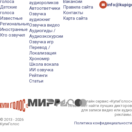
голоса
Вакансии
аудиороликов
info@kupigo
Детские
Правила сайта
Автоответчики
голоса
Контакты
Озвучка
Известные
Карта сайта
аудиокниг
Региональные
Озвучка видео
Иностранные
Аудиогиды /
Кто озвучил
Аудиоэкскурсии
Озвучка игр
Перевод /
Локализация
Хрономер
Школа вокала
ИИ озвучка
Рейтинги
Статьи
Онлайн сервис «КупиГолос»
позволяет найти лучших дикторов
для записи видео или аудио
рекламы.
© 2013 - 2026
Политика конфиденциальности
КупиГолос