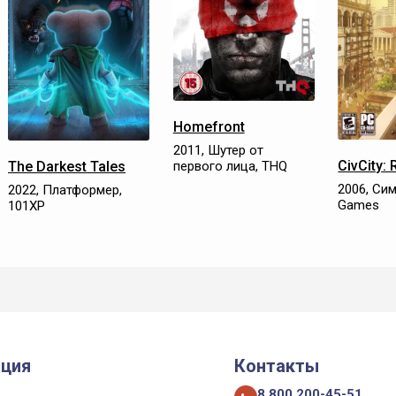
Homefront
2011, Шутер от
CivCity:
The Darkest Tales
первого лица, THQ
2006, Сим
2022, Платформер,
Games
101XP
ция
Контакты
8 800 200-45-51