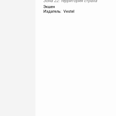
Зона 22: территория страха
Экшен
Издатель: Vestel