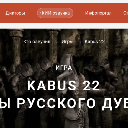
Дикторы
ИИ озвучка
Инфопортал
С
Фильмов и сериалов
Кто озвучил
Игры
Kabus 22
Мультфильмов
YouTube каналов
Видеорекламы
ИГРА
KABUS 22
Ы РУССКОГО Д
—