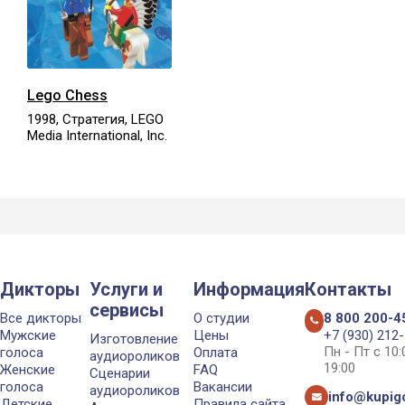
Lego Chess
1998, Стратегия, LEGO
Media International, Inc.
Дикторы
Услуги и
Информация
Контакты
сервисы
Все дикторы
О студии
8 800 200-4
Мужские
Цены
+7 (930) 212
Изготовление
Пн - Пт с 10
голоса
Оплата
аудиороликов
19:00
Женские
FAQ
Сценарии
голоса
Вакансии
аудиороликов
info@kupigo
Детские
Правила сайта