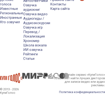
Автоответчики
голоса
Контакты
Озвучка
Известные
Карта сайта
аудиокниг
Региональные
Озвучка видео
Иностранные
Аудиогиды /
Кто озвучил
Аудиоэкскурсии
Озвучка игр
Перевод /
Локализация
Хрономер
Школа вокала
ИИ озвучка
Рейтинги
Статьи
Онлайн сервис «КупиГолос»
позволяет найти лучших дикторов
для записи видео или аудио
рекламы.
© 2013 - 2026
Политика конфиденциальности
КупиГолос