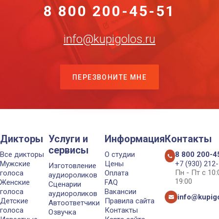
8 800 200-45-51
info@kupigolos.ru
ПЕРЕЗВОНИТЕ МНЕ
Дикторы
Услуги и
Информация
Контакты
сервисы
Все дикторы
О студии
8 800 200-4
Мужские
Цены
+7 (930) 212
Изготовление
Пн - Пт с 10
голоса
Оплата
аудиороликов
19:00
Женские
FAQ
Сценарии
голоса
Вакансии
аудиороликов
info@kupigo
Детские
Правила сайта
Автоответчики
голоса
Контакты
Озвучка