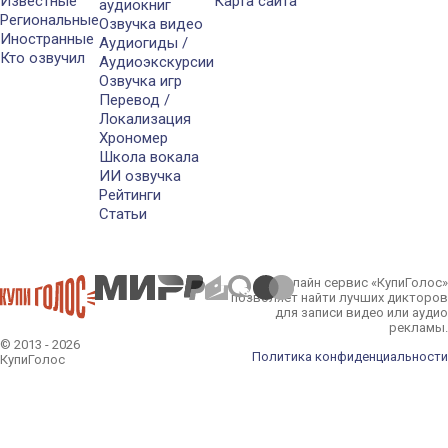
Известные
Карта сайта
аудиокниг
Региональные
Озвучка видео
Иностранные
Аудиогиды /
Кто озвучил
Аудиоэкскурсии
Озвучка игр
Перевод /
Локализация
Хрономер
Школа вокала
ИИ озвучка
Рейтинги
Статьи
Онлайн сервис «КупиГолос»
позволяет найти лучших дикторов
для записи видео или аудио
рекламы.
© 2013 - 2026
Политика конфиденциальности
КупиГолос