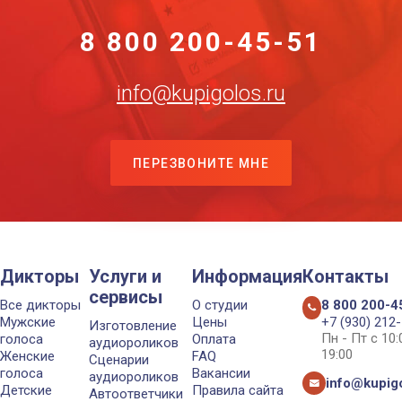
8 800 200-45-51
info@kupigolos.ru
ПЕРЕЗВОНИТЕ МНЕ
Дикторы
Услуги и
Информация
Контакты
сервисы
Все дикторы
О студии
8 800 200-4
Мужские
Цены
+7 (930) 212
Изготовление
Пн - Пт с 10
голоса
Оплата
аудиороликов
19:00
Женские
FAQ
Сценарии
голоса
Вакансии
аудиороликов
info@kupigo
Детские
Правила сайта
Автоответчики