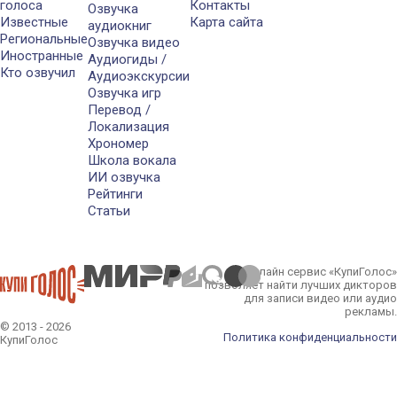
голоса
Контакты
Озвучка
Известные
Карта сайта
аудиокниг
Региональные
Озвучка видео
Иностранные
Аудиогиды /
Кто озвучил
Аудиоэкскурсии
Озвучка игр
Перевод /
Локализация
Хрономер
Школа вокала
ИИ озвучка
Рейтинги
Статьи
Онлайн сервис «КупиГолос»
позволяет найти лучших дикторов
для записи видео или аудио
рекламы.
© 2013 - 2026
Политика конфиденциальности
КупиГолос