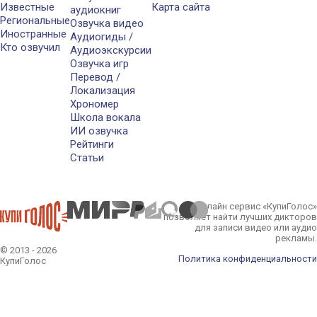
Известные
Карта сайта
аудиокниг
Региональные
Озвучка видео
Иностранные
Аудиогиды /
Кто озвучил
Аудиоэкскурсии
Озвучка игр
Перевод /
Локализация
Хрономер
Школа вокала
ИИ озвучка
Рейтинги
Статьи
Онлайн сервис «КупиГолос»
позволяет найти лучших дикторов
для записи видео или аудио
рекламы.
© 2013 - 2026
Политика конфиденциальности
КупиГолос