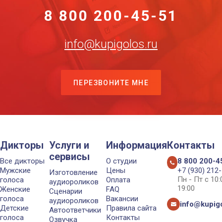
8 800 200-45-51
info@kupigolos.ru
ПЕРЕЗВОНИТЕ МНЕ
Дикторы
Услуги и
Информация
Контакты
сервисы
Все дикторы
О студии
8 800 200-4
Мужские
Цены
+7 (930) 212
Изготовление
Пн - Пт с 10
голоса
Оплата
аудиороликов
19:00
Женские
FAQ
Сценарии
голоса
Вакансии
аудиороликов
info@kupigo
Детские
Правила сайта
Автоответчики
голоса
Контакты
Озвучка