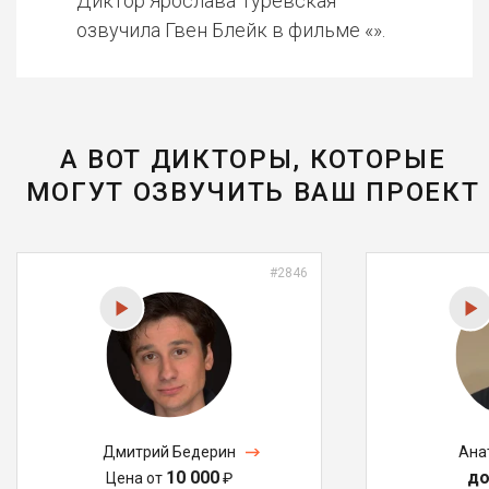
Диктор Ярослава Туревская
озвучила Гвен Блейк в фильме «».
А ВОТ ДИКТОРЫ, КОТОРЫЕ
МОГУТ ОЗВУЧИТЬ ВАШ ПРОЕКТ
#2846
Дмитрий Бедерин
Ана
10 000
до
Цена от
₽