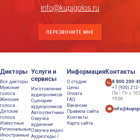
info@kupigolos.ru
ПЕРЕЗВОНИТЕ МНЕ
Дикторы
Услуги и
Информация
Контакты
сервисы
Все дикторы
О студии
8 800 200-4
Мужские
Цены
+7 (930) 212
Изготовление
Пн - Пт с 10
голоса
Оплата
аудиороликов
19:00
Женские
FAQ
Сценарии
голоса
Вакансии
аудиороликов
info@kupigo
Детские
Правила сайта
Автоответчики
голоса
Контакты
Озвучка
Известные
Карта сайта
аудиокниг
Региональные
Озвучка видео
Иностранные
Аудиогиды /