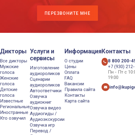
ПЕРЕЗВОНИТЕ МНЕ
Дикторы
Услуги и
Информация
Контакты
сервисы
Все дикторы
О студии
8 800 200-4
Мужские
Цены
+7 (930) 212
Изготовление
Пн - Пт с 10
голоса
Оплата
аудиороликов
19:00
Женские
FAQ
Сценарии
голоса
Вакансии
аудиороликов
info@kupigo
Детские
Правила сайта
Автоответчики
голоса
Контакты
Озвучка
Известные
Карта сайта
аудиокниг
Региональные
Озвучка видео
Иностранные
Аудиогиды /
Кто озвучил
Аудиоэкскурсии
Озвучка игр
Перевод /