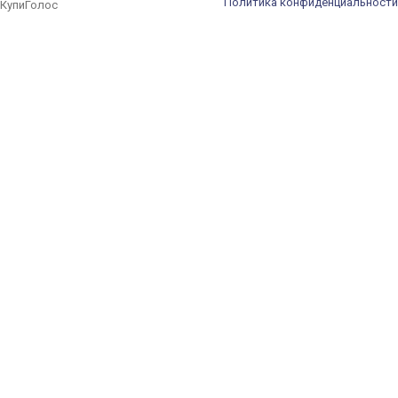
Политика конфиденциальности
КупиГолос