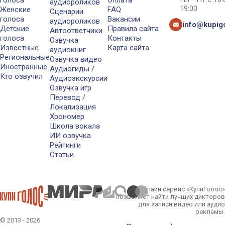
голоса
Оплата
аудиороликов
19:00
Женские
FAQ
Сценарии
голоса
Вакансии
аудиороликов
info@kupigo
Детские
Правила сайта
Автоответчики
голоса
Контакты
Озвучка
Известные
Карта сайта
аудиокниг
Региональные
Озвучка видео
Иностранные
Аудиогиды /
Кто озвучил
Аудиоэкскурсии
Озвучка игр
Перевод /
Локализация
Хрономер
Школа вокала
ИИ озвучка
Рейтинги
Статьи
Онлайн сервис «КупиГолос»
позволяет найти лучших дикторов
для записи видео или аудио
рекламы.
© 2013 - 2026